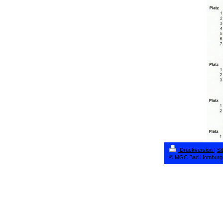
Druckversion
|
Si
© MGC Bad Homburg